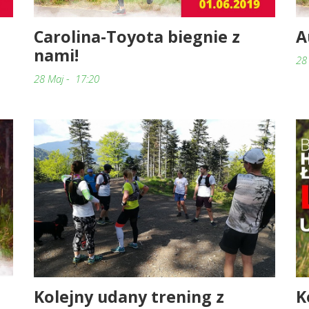
Carolina-Toyota biegnie z
A
nami!
28
28 Maj - 17:20
Kolejny udany trening z
K