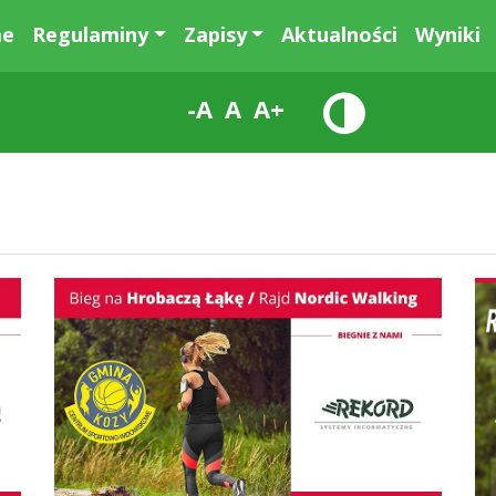
e
Regulaminy
Zapisy
Aktualności
Wyniki
-A
A
A+