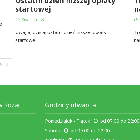
Ostatni dzień niższej opłaty
T
startowej
n
15 Kwi - 10:04
02
o
Uwaga, dzisiaj ostatni dzień niższej opłaty
Tr
startowej!
na
9/10
w Kozach
Godziny otwarcia
Poniedziałek - Piątek
od 07:00 do 22:00
Sobota
od 09:00 do 22:00