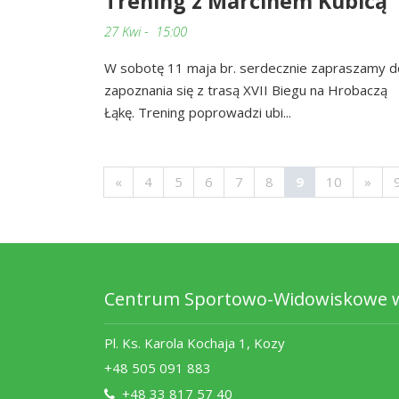
Trening z Marcinem Kubicą
27 Kwi - 15:00
W sobotę 11 maja br. serdecznie zapraszamy d
zapoznania się z trasą XVII Biegu na Hrobaczą
Łąkę. Trening poprowadzi ubi...
«
4
5
6
7
8
9
10
»
Centrum Sportowo-Widowiskowe 
Pl. Ks. Karola Kochaja 1, Kozy
+48 505 091 883
+48 33 817 57 40