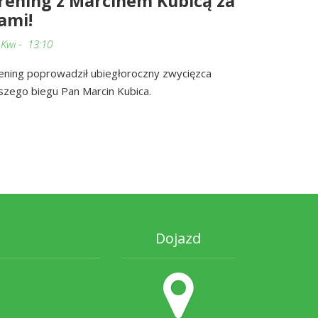
rening z Marcinem Kubicą za
ami!
 Kwi - 13:10
ening poprowadził ubiegłoroczny zwycięzca
szego biegu Pan Marcin Kubica.
Dojazd