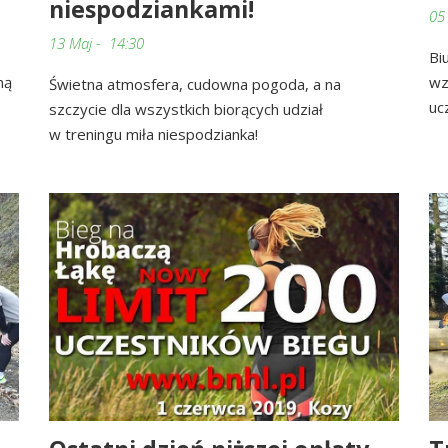
niespodziankami!
05
13 Maj - 14:30
Bi
mą
wz
Świetna atmosfera, cudowna pogoda, a na
uc
szczycie dla wszystkich biorących udział
w treningu miła niespodzianka!