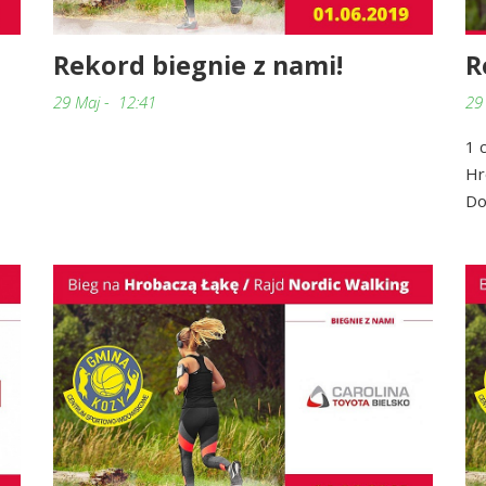
Rekord biegnie z nami!
R
29 Maj - 12:41
29
1 
Hr
Do