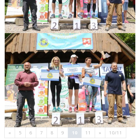
«
5
6
7
8
9
10
11
»
10/11