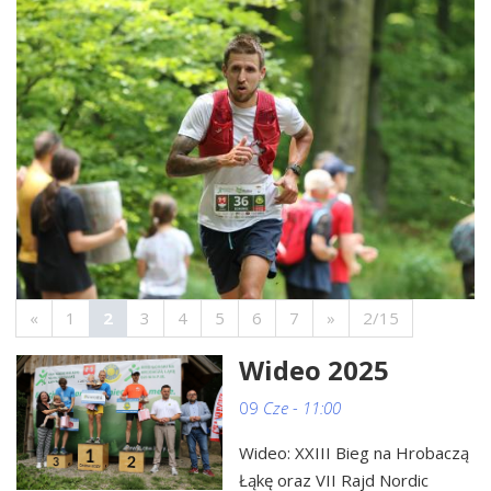
«
1
2
3
4
5
6
7
»
2/15
Wideo 2025
09
Cze - 11:00
Wideo: XXIII Bieg na Hrobaczą
Łąkę oraz VII Rajd Nordic